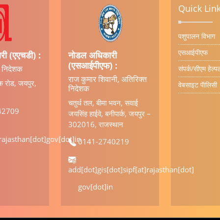
Quick Lin
पशुपालन विभाग
एसआईपीएफ
ी (एएचडी) :
नोडल अधिकारी
(एसआईपीएफ) :
, निदेशक
संपर्क/सीएम हेल
राज कुमार शिवानी, अतिरिक्त
क रोड, जयपुर,
वेबसाइट पॅालिसी
निदेशक
चतुर्थ तल, बीमा भवन, सवाई
42709
जयसिंह हाईवे, बनीपार्क, जयपुर –
302016, राजस्थान
]rajasthan[dot]gov[dot]in
0141-2740219
add[dot]gis[dot]sipf[at]rajasthan[dot]
gov[dot]in