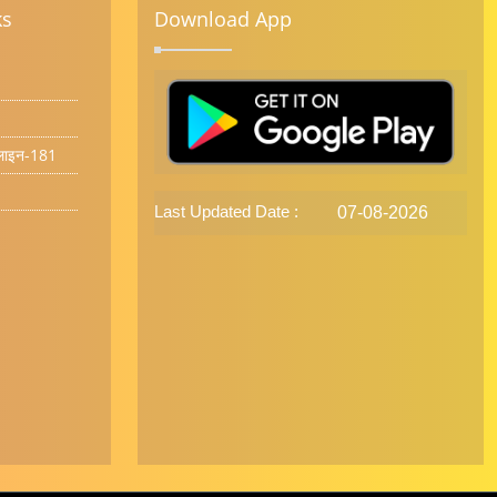
ks
Download App
्पलाइन-181
Last Updated Date :
07-08-2026